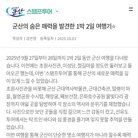
군산의 숨은 매력을 발견한 1박 2일 여행기⭐️
작성자
강은양
등록일자
2025.10.01
2025년 9월 27일부터 28일까지 1박 2일 동안 군산 여행을 다녀왔
습니다. 이전에는 초원사진관, 이성당, 철길마을 정도만 둘러보고 돌
아오곤 했는데, 이번 ‘스탬프투어’를 통해 군산의 새로운 매력을 깊
이 있게 느낄 수 있었습니다.
초원사진관을 비롯해 군산 근대역사박물관, 근대건축관, 말랭이 마
을, 월명공원 수시탑, 해망굴, 째보선창, 은파호수공원 물빛다리 광
장까지 여덟 곳을 탐방하며 각 장소의 역사와 분위기를 체험했습니
다. 사진으로만 보던 곳들을 직접 걸으며 느낀 감동이 컸고, 선유도
투어에서는 탁 트인 바다와 섬 풍경을 즐기며 잊지 못할 추억을 만들
었습니다.
이번 여행을 통해 군산이 단순한 명소 여행지가 아니라 알수록 매력