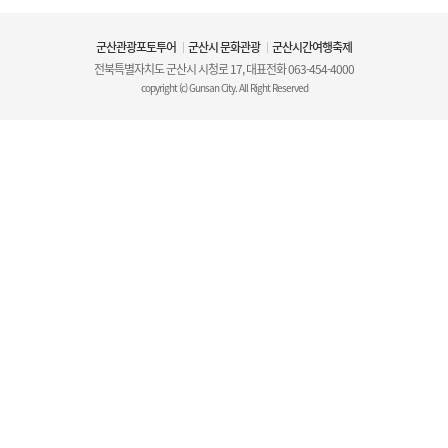
군산관광포토투어
군산시 문화관광
군산시간여행축제
전북특별자치도 군산시 시청로 17, 대표전화
063-454-4000
copyright (c) Gunsan City. All Right Reserved