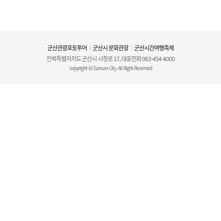
군산관광포토투어
군산시 문화관광
군산시간여행축제
전북특별자치도 군산시 시청로 17, 대표전화
063-454-4000
copyright (c) Gunsan City. All Right Reserved