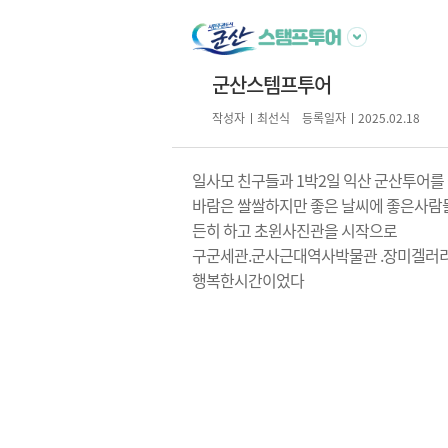
군산스템프투어
작성자
최선식
등록일자
2025.02.18
일사모 친구들과 1박2일 익산 군산투어
바람은 쌀쌀하지만 좋은 날씨에 좋은사람들
든히 하고 초윈사진관을 시작으로
구군세관.군사근대역사박물관 .장미겔러리
행복한시간이었다